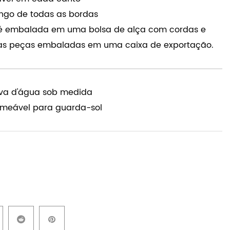
e tamanhos diferentes estão disponíveis
dável em cada canto
longo de todas as bordas
 embalada em uma bolsa de alça com cordas e
ias peças embaladas em uma caixa de exportação.
ova d'água sob medida
meável para guarda-sol