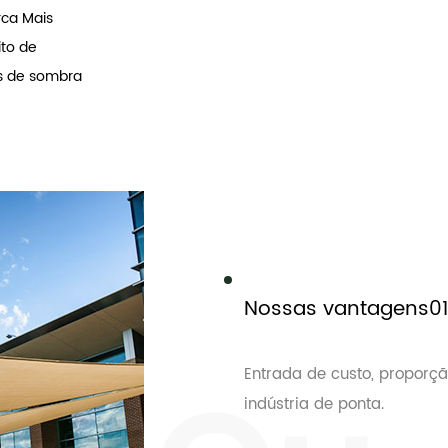
acionais e
e pára-sol
onal em
rca Mais
ito de
s de sombra
Nossas vantagens01