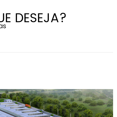
UE DESEJA?
as