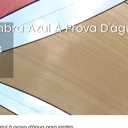
CASA
CERCA DE
PRODUTOS
NOTÍC
bra Azul À Prova D'á
s