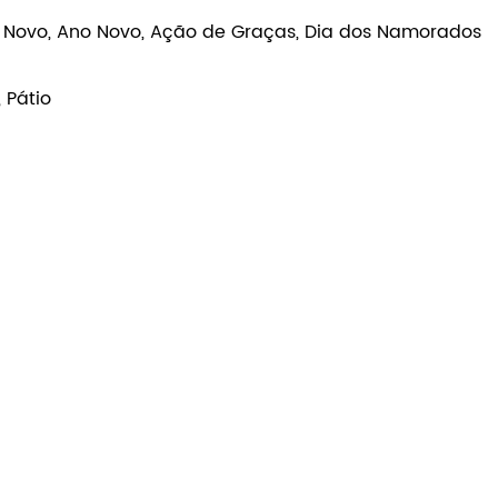
tes, lojas de souvenirs, lojas especializadas,
ebê Novo, Ano Novo, Ação de Graças, Dia dos Namorados
, Pátio