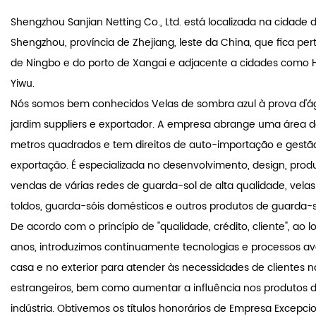
Sanjian Netting Co., Ltd.
Shengzhou Sanjian Netting Co., Ltd. está localizada na cidade 
Shengzhou, província de Zhejiang, leste da China, que fica per
de Ningbo e do porto de Xangai e adjacente a cidades como
Yiwu.
Nós somos bem conhecidos
Velas de sombra azul à prova d'
jardim suppliers
e exportador. A empresa abrange uma área d
metros quadrados e tem direitos de auto-importação e gestã
exportação. É especializada no desenvolvimento, design, prod
vendas de várias redes de guarda-sol de alta qualidade, vela
toldos, guarda-sóis domésticos e outros produtos de guarda-s
De acordo com o princípio de "qualidade, crédito, cliente", ao 
anos, introduzimos continuamente tecnologias e processos 