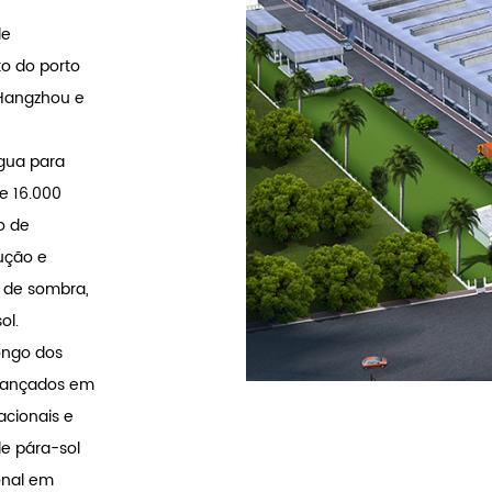
de
to do porto
 Hangzhou e
água para
e 16.000
o de
ução e
s de sombra,
ol.
longo dos
avançados em