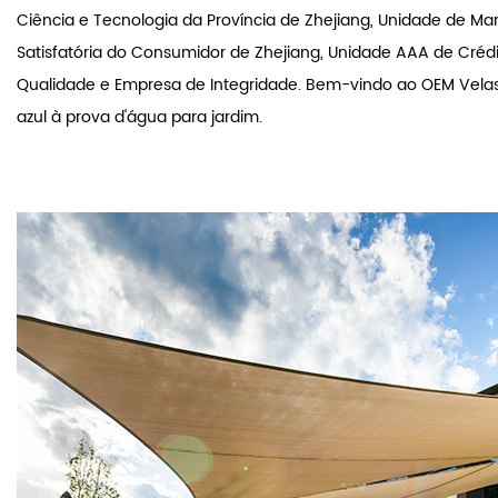
casa e no exterior para atender às necessidades de clientes n
estrangeiros, bem como aumentar a influência nos produtos d
indústria. Obtivemos os títulos honorários de Empresa Excepci
Ciência e Tecnologia da Província de Zhejiang, Unidade de Ma
Satisfatória do Consumidor de Zhejiang, Unidade AAA de Créd
Qualidade e Empresa de Integridade. Bem-vindo ao OEM
Vela
azul à prova d'água para jardim
.