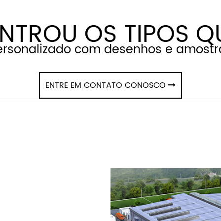
 local público de entretenimento, carro
ento Guarda-sol
TROU OS TIPOS Q
ersonalizado com desenhos e amostr
ENTRE EM CONTATO CONOSCO