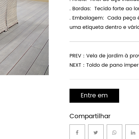
u.v. garantia
. Cores e tamanhos: Cores 
. Anéis: Anel de aço inoxi
. Bordas: Tecido forte ao 
. Embalagem: Cada peça é
uma etiqueta dentro e vár
PREV：Vela de jardim à pr
NEXT：Toldo de pano imper
Entre em
contato