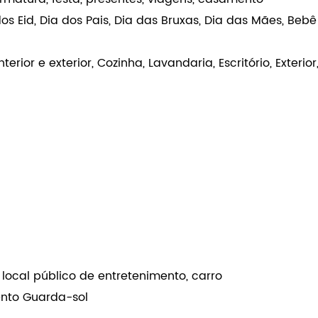
limentos e bebidas, lojas de presentes, hotéis, restauran
rmatura, festa, presentes, viagens, casamento
ados Eid, Dia dos Pais, Dia das Bruxas, Dia das Mães, B
erior e exterior, Cozinha, Lavandaria, Escritório, Exterior