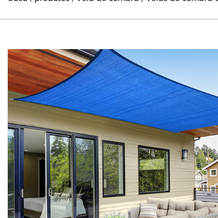
Casa
produtos
Vela de sombra
Velas de sombra a
/
/
/